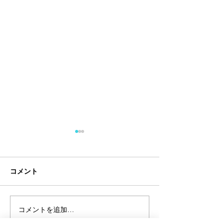
コメント
コメントを追加…
【試合情報】今泉瑛司出
【試合情報】本