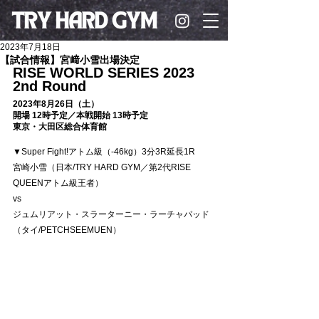
2023年7月18日
【試合情報】宮﨑小雪出場決定
RISE WORLD SERIES 2023 
2nd Round
2023年8月26日（土）
開場 12時予定／本戦開始 13時予定 
東京・大田区総合体育館
▼Super Fight!アトム級（-46kg）3分3R延長1R
宮崎小雪
（日本/TRY HARD GYM／第2代RISE 
QUEENアトム級王者）
vs
ジュムリアット・スラーターニー・ラーチャパッド
（タイ/PETCHSEEMUEN）