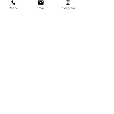
場決定
出場決定
Phone
Email
Instagram
店名 TRY HARD GYM
住所 東京都町田市森野 1丁目39−1グランドゥールビル6F
電話番号
042-851-8154
メールアドレス
info@tryhardgym.com
営業時間 月〜土
曜日 24時間
日曜日 1・3・5週
​
9:00-12:00
（ 詳しくはタイムテーブルをご確認ください ）
休館日 日曜日 ２・４週