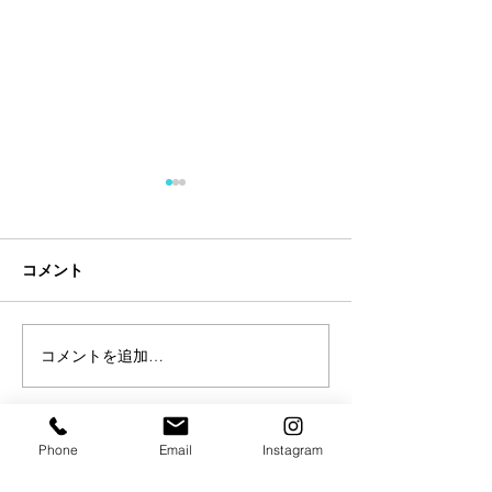
コメント
コメントを追加…
【試合情報】今泉瑛司出
【試合情報】本
場決定
出場決定
Phone
Email
Instagram