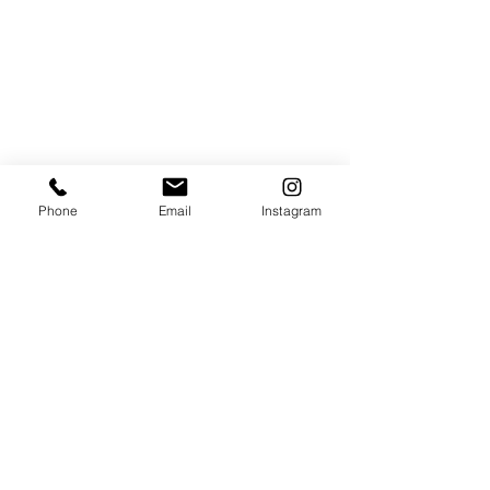
Phone
Email
Instagram
コメント
コメントを追加…
【試合情報】今泉瑛司出
【試合情報】本
場決定
出場決定