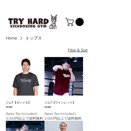
Home
トップス
Filter & Sort
ジムT【ガンメタ】
ジムT【ワインレッド】
Price
Price
¥3,500
¥3,500
Sales Tax Included
|
Sales Tax Included
|
3,000円以上で送料無料
3,000円以上で送料無料