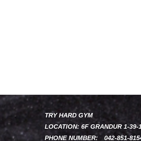
TRY HARD GYM
LOCATION: 6F GRANDUR 1-39
PHONE NUMBER: 042-851-815