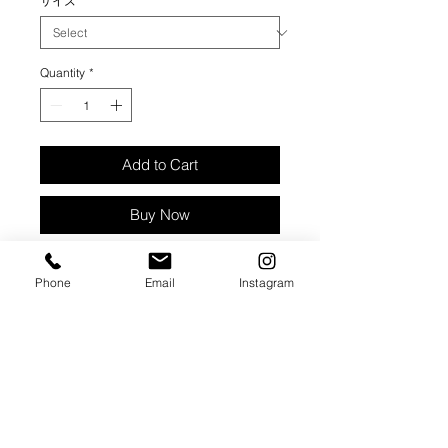
サイズ
*
Quantity
*
Add to Cart
Buy Now
トライハードジムオリジナルTシャツ
Phone
Email
Instagram
です。
【素材】綿100%
【生産国】ベトナム