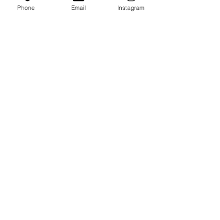
Phone
Email
Instagram
ビジター 3,500円
（税込）
ロッカー 1,50
0円（税込）
保険代
2,500円（税込）
​└ 保険代は必須・年間の金額です
酸素カプセル
60分 1,000円
（税込）
以降30分毎 500円
※スタッフ不在時は使用不可