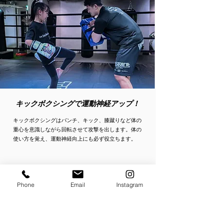
キックボクシングで運動神経アップ！
キックボクシングはパンチ、キック、膝蹴りなど体の
重心を意識しながら回転させて攻撃を出します。体の
使い方を覚え、運動神経向上にも必ず役立ちます。
料金
Phone
Email
Instagram
入会金 ： 10,000円 （税込）
​週２
回 ： 7,000円
（税込）