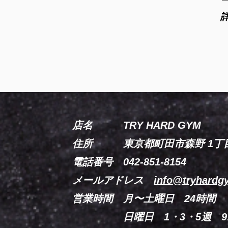
店名 TRY HARD GYM
住所 東京都町田市森野 1丁目3
電話番号 042-851-8154
メールアドレス
info@tryhard
営業時間 月〜土
曜日 24時間
日曜日 1・3・5週
​
9