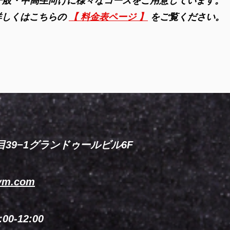
一般・中高生向けに様々なコースをご用意しています。
詳しくはこちらの
【 料金表ページ 】
をご覧ください。
9−1グランドゥールビル6F
gym.com
:00-12:00