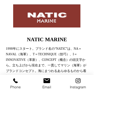
NATIC MARINE
1998年にスタート。ブランド名の“NATIC”は、NA＝
NAVAL（海軍）、T＝TECHNIQUE（技巧）、I＝
INNOVATIVE（革新）、CONCEPT（概念）の頭文字か
ら。立ち上げから現在まで、一貫してマリン（海軍）が
ブランドコンセプト。海にまつわるあらゆるものから着
想を得てデザインされた、機能性も兼ね備えるカジュア
ルウェアを作り続けている。
Phone
Email
Instagram
有限会社 KEIZU