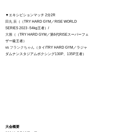
▼エキシビションマッチ 2分2R
田丸 辰
（（TRY HARD GYM／RISE WORLD 
SERIES 2023 ‐54kg王者）/
大雅
（（TRY HARD GYM／第6代RISEスーパーフェ
ザー級王者）
vs 
フランクちゃん
（タイ/TRY HARD GYM／ラジャ
ダムナンスタジアムボクシング130P、135P王者）
大会概要