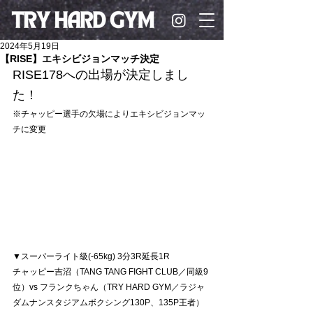
2024年5月19日
【RISE】エキシビジョンマッチ決定
RISE178への出場が決定しまし
た！
※チャッピー選手の欠場によりエキシビジョンマッ
チに変更
▼スーパーライト級(-65kg) 3分3R延長1R
チャッピー吉沼
（TANG TANG FIGHT CLUB／同級9
位）vs 
フランクちゃん
（TRY HARD GYM／ラジャ
ダムナンスタジアムボクシング130P、135P王者）