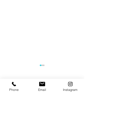
コメント
Phone
Email
Instagram
コメントを追加…
【試合情報】今泉瑛司出
【試合情報】本
場決定
出場決定