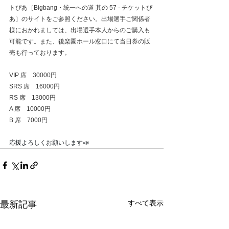
トぴあ［Bigbang・統一への道 其の 57 - チケットぴ
あ］のサイトをご参照ください。出場選手ご関係者
様におかれましては、出場選手本人からのご購入も
可能です。また、後楽園ホール窓口にて当日券の販
売も行っております。
VIP 席　30000円
SRS 席　16000円
RS 席　13000円
A 席　10000円
B 席　7000円
応援よろしくお願いします📣
すべて表示
最新記事