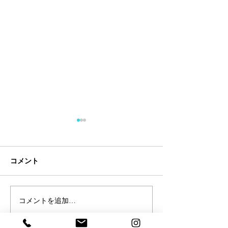
コメント
コメントを追加…
【試合情報】今泉瑛司出
【試合情報】本
場決定
出場決定