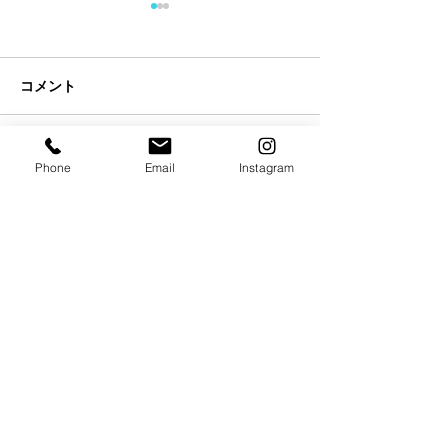
コメント
コメントを追加…
【試合情報】今泉瑛司出
【試合情報】本
Phone
Email
Instagram
場決定
出場決定
店名 TRY HARD GYM
住所 東京都町田市森野 1丁目39−1グランドゥールビル6F
電話番号
042-851-8154
メールアドレス
info@tryhardgym.com
営業時間 月〜土
曜日 24時間
日曜日 1・3・5週
​
9:00-12:00
（ 詳しくはタイムテーブルをご確認ください ）
休館日 日曜日 ２・４週