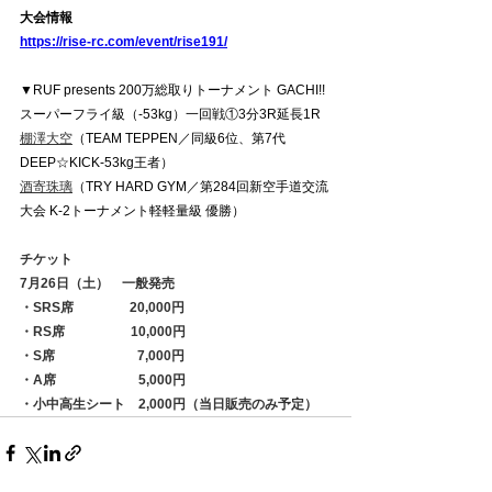
大会情報
https://rise-rc.com/event/rise191/
▼RUF presents 200万総取りトーナメント GACHI!!
スーパーフライ級（-53kg）一回戦①3分3R延長1R
棚澤大空
（TEAM TEPPEN／同級6位、第7代
DEEP☆KICK-53kg王者）
酒寄珠璃
（TRY HARD GYM／第284回新空手道交流
大会 K-2トーナメント軽軽量級 優勝）
チケット
7月26日（土）　一般発売
・SRS席　　　　 20,000円 
・RS席　　　　　10,000円 
・S席　　　　　　 7,000円
・A席　　　　　　 5,000円
・小中高生シート　2,000円（当日販売のみ予定）