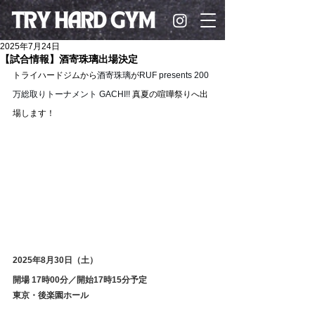
2025年7月24日
【試合情報】酒寄珠璃出場決定
トライハードジムから
酒寄珠璃
が
RUF presents 200
万総取りトーナメント GACHI!!
 真夏の喧嘩祭り
へ出
場します！
2025年8月30日（土）
開場 17時00分／開始17時15分予定
東京・後楽園ホール