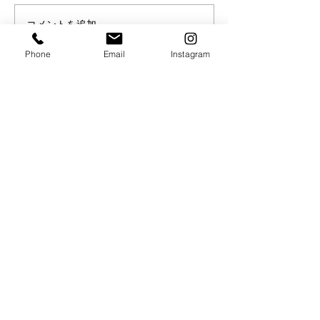
コメントを追加…
【試合情報】今泉瑛司出
【試合情報】本
場決定
出場決定
Phone
Email
Instagram
店名 TRY HARD GYM
住所 東京都町田市森野 1丁目39−1グランドゥールビル6F
電話番号
042-851-8154
メールアドレス
info@tryhardgym.com
営業時間 月〜土
曜日 24時間
日曜日 1・3・5週
​
9:00-12:00
（ 詳しくはタイムテーブルをご確認ください ）
休館日 日曜日 ２・４週