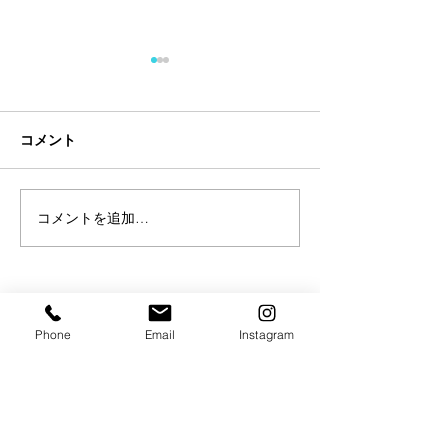
コメント
コメントを追加…
【試合情報】今泉瑛司出
【試合情報】本
場決定
出場決定
Phone
Email
Instagram
店名 TRY HARD GYM
住所 東京都町田市森野 1丁目39−1グランドゥールビル6F
電話番号
042-851-8154
メールアドレス
info@tryhardgym.com
営業時間 月〜土
曜日 24時間