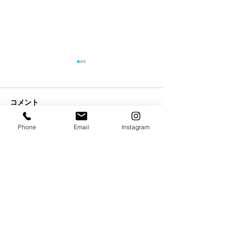
コメント
Phone
Email
Instagram
コメントを追加…
【試合情報】今泉瑛司出
【試合情報】本
場決定
出場決定
店名 TRY HARD GYM
住所 東京都町田市森野 1丁目39−1グランドゥールビル6F