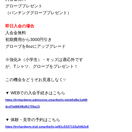
グローブプレゼント
（パンチンググローブプレゼント）
即日入会の場合
入会金無料
初期費用から3000円引き 
グローブを8ozにアップグレード
※強化Jr（小学生）・キッズは適応外です
が、Tシャツ、グローブをプレゼント！
この機会をどうぞお見逃しなく✨
▼ WEBでの入会手続きはこちら
https://tryhardgym.admission.smarthello.jp/eb0afbc1afd0
4cd7b4883f6d91759a13
▼ 体験・見学の予約はこちら
https://tryhardgym.trial.smarthello.jp/81c5337133a5462e8