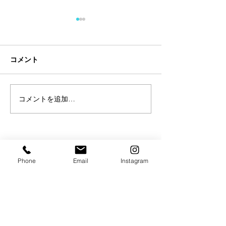
コメント
コメントを追加…
【試合情報】今泉瑛司出
【試合情報】本
場決定
出場決定
Phone
Email
Instagram
店名 TRY HARD GYM
住所 東京都町田市森野 1丁目39−1グランドゥールビル6F
電話番号
042-851-8154
メールアドレス
info@tryhardgym.com
営業時間 月〜土
曜日 24時間
日曜日 1・3・5週
​
9:00-12:00