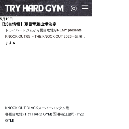
5月19日
【試合情報】夏目竜雅出場決定
トライハードジムから
夏目竜雅が
REMY presents 
KNOCK OUT.65 ～THE KNOCK OUT 2026～
出場し
ます🔥
KNOCK OUT-BLACKスーパーバンタム級 
🔴
夏目竜雅 (TRY HARD GYM) 
🆚
🔵
渋江健司 (Y’ZD 
GYM) 