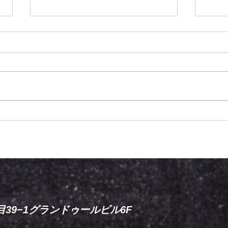
【試合情報】今泉瑛司出場決
【試
定
決定
9−1グランドゥールビル6F