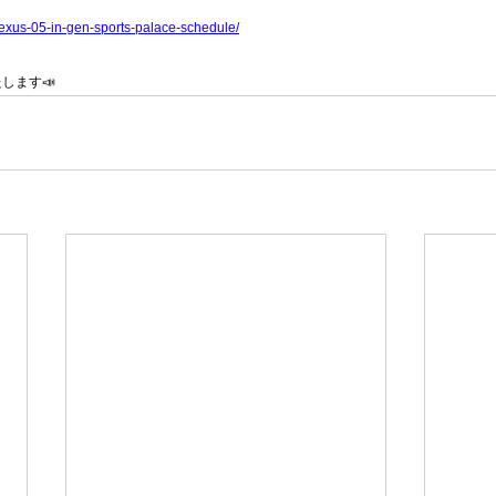
e-nexus-05-in-gen-sports-palace-schedule/
します📣