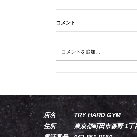
コメント
コメントを追加…
【試合情報】堀本祐惺出場決
定
店名 TRY HARD GYM
住所 東京都町田市森野 1丁目3
電話番号 042-851-8154