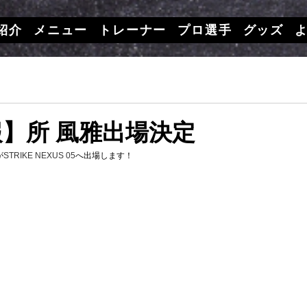
紹介
メニュー
トレーナー
プロ選手
グッズ
】所 風雅出場決定
が
STRIKE NEXUS 05
へ出場します！